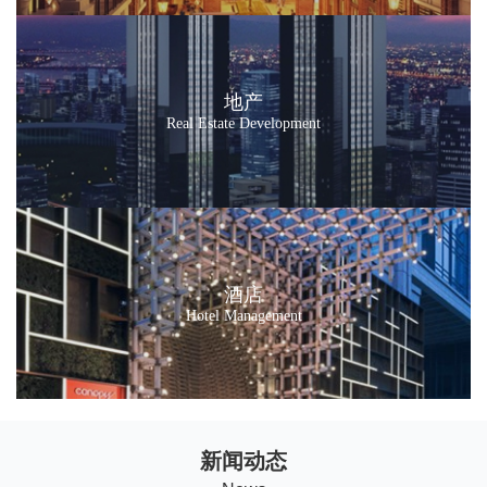
地产
Real Estate Development
酒店
Hotel Management
新闻动态